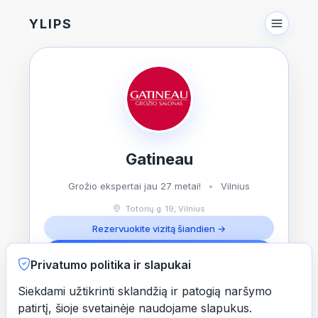
YLIPS
Gatineau
Grožio ekspertai jau 27 metai!
•
Vilnius
Totorių g. 19, Vilnius
Rezervuokite vizitą šiandien →
Rezervuoti vizitą
Privatumo politika ir slapukai
Dovanų kortelės
Nuolaidų kodai
Siekdami užtikrinti sklandžią ir patogią naršymo
patirtį, šioje svetainėje naudojame slapukus.