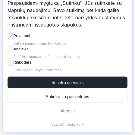
Paspausdami mygtuką „Sutinku“, Jūs sutinkate su
Apie mane
Kainynas
Galerija
Mano
Taisyklės
slapukų naudojimu. Savo sutikimą bet kada galite
atsakymai
atšaukti pakeisdami interneto naršyklės nustatymus
ir ištrindami išsaugotus slapukus.
Sukurta su
YLIPS
Privalomi
Revolut
Būtina pagrindinėms funkcijoms
|
|
Analitika
LT
EN
RU
Padėkite mums tobulėti leisdami analitiką
Rinkodara
Pritaikytas turinys ir reklamos
Sutinku su visais
Sutinku su pasirinktais
Atmesti
Sužinoti daugiau