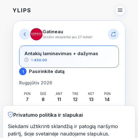
YLIPS
Gatineau
Grožio ekspertai jau 27 metai!
Antakių laminavimas + dažymas
1h
€50.00
Pasirinkite datą
1
Rugpjūtis 2026
PEN
ŠEŠ
ANT
TRE
KET
PEN
7
8
11
12
13
14
PIR
ANT
TRE
KET
PEN
ŠEŠ
Privatumo politika ir slapukai
17
18
19
20
21
22
Siekdami užtikrinti sklandžią ir patogią naršymo
PIR
ANT
TRE
KET
PEN
ŠEŠ
patirtį, šioje svetainėje naudojame slapukus.
24
25
26
27
28
29