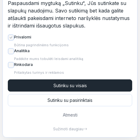
Paspausdami mygtuką „Sutinku“, Jūs sutinkate su
slapukų naudojimu. Savo sutikimą bet kada galite
PIR
31
atšaukti pakeisdami interneto naršyklės nustatymus
ir ištrindami išsaugotus slapukus.
Privalomi
Rodyti kitą mėnesį
Būtina pagrindinėms funkcijoms
Analitika
Padėkite mums tobulėti leisdami analitiką
Rinkodara
Tęsti
Pritaikytas turinys ir reklamos
Sutinku su visais
Sukurta su
YLIPS
Revolut
Sutinku su pasirinktais
|
|
LT
EN
RU
Atmesti
Sužinoti daugiau