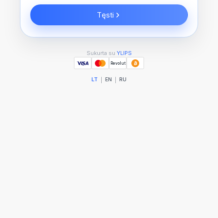
Tęsti
Sukurta su
YLIPS
Revolut
|
|
LT
EN
RU