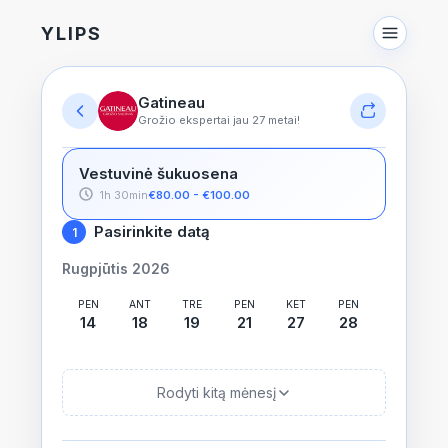
YLIPS
Gatineau
Grožio ekspertai jau 27 metai!
Vestuvinė šukuosena
1h 30min
€80.00 - €100.00
Pasirinkite datą
1
Rugpjūtis 2026
PEN
ANT
TRE
PEN
KET
PEN
14
18
19
21
27
28
Rodyti kitą mėnesį