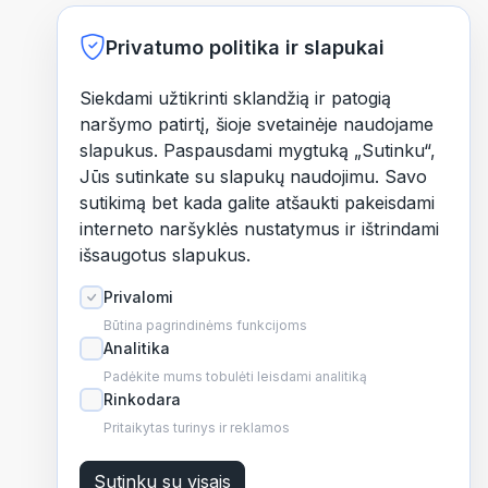
Privatumo politika ir slapukai
Siekdami užtikrinti sklandžią ir patogią
naršymo patirtį, šioje svetainėje naudojame
slapukus. Paspausdami mygtuką „Sutinku“,
Jūs sutinkate su slapukų naudojimu. Savo
sutikimą bet kada galite atšaukti pakeisdami
interneto naršyklės nustatymus ir ištrindami
išsaugotus slapukus.
Privalomi
Būtina pagrindinėms funkcijoms
Analitika
Padėkite mums tobulėti leisdami analitiką
Rinkodara
Pritaikytas turinys ir reklamos
Sutinku su visais